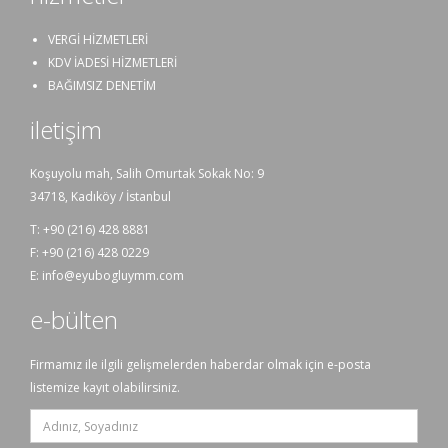
VERGİ HİZMETLERİ
KDV İADESİ HİZMETLERİ
BAĞIMSIZ DENETİM
iletişim
Koşuyolu mah, Salih Omurtak Sokak No: 9
34718, Kadıköy / İstanbul
T:
+90 (216) 428 8881
F: +90 (216) 428 0229
E:
info@eyubogluymm.com
e-bülten
Firmamız ile ilgili gelişmelerden haberdar olmak için e-posta
listemize kayıt olabilirsiniz.