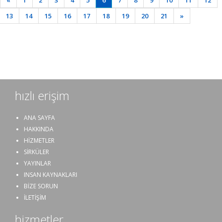
«
1
2
3
4
5
6
7
8
9
10
11
12
Next
13
14
15
16
17
18
19
20
21
»
hızlı erişim
ANA SAYFA
HAKKINDA
HİZMETLER
SİRKÜLER
YAYINLAR
INSAN KAYNAKLARI
BİZE SORUN
İLETİŞİM
hizmetler